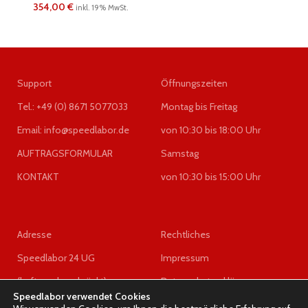
354,00
€
inkl. 19% MwSt.
Support
Öffnungszeiten
Tel.: +49 (0) 8671 5077033
Montag bis Freitag
Email: info@speedlabor.de
von 10:30 bis 18:00 Uhr
AUFTRAGSFORMULAR
Samstag
KONTAKT
von 10:30 bis 15:00 Uhr
Adresse
Rechtliches
Speedlabor 24 UG
Impressum
(haftungsbeschränkt)
Datenschutzerklärung
Speedlabor verwendet Cookies
z.Hd. Herrn Wigel
AGB