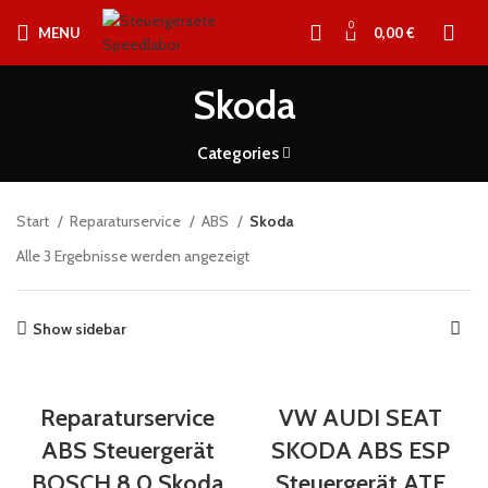
0
MENU
0,00
€
Skoda
Categories
Start
Reparaturservice
ABS
Skoda
Alle 3 Ergebnisse werden angezeigt
Show sidebar
Reparaturservice
VW AUDI SEAT
ABS Steuergerät
SKODA ABS ESP
BOSCH 8.0 Skoda
Steuergerät ATE