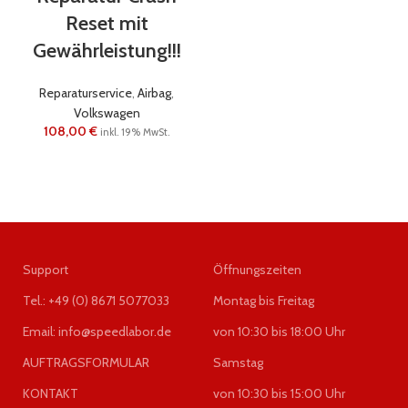
Reset mit
Gewährleistung!!!
Reparaturservice
,
Airbag
,
Volkswagen
108,00
€
inkl. 19% MwSt.
Support
Öffnungszeiten
Tel.: +49 (0) 8671 5077033
Montag bis Freitag
Email: info@speedlabor.de
von 10:30 bis 18:00 Uhr
AUFTRAGSFORMULAR
Samstag
KONTAKT
von 10:30 bis 15:00 Uhr