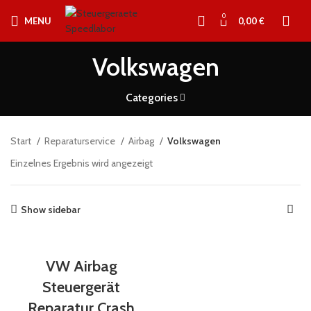
0
MENU
0,00
€
Volkswagen
Categories
Start
Reparaturservice
Airbag
Volkswagen
Einzelnes Ergebnis wird angezeigt
Show sidebar
VW Airbag
Steuergerät
Reparatur Crash