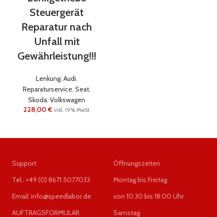
Steuergerät
Reparatur nach
Unfall mit
Gewährleistung!!!
Lenkung
,
Audi
,
Reparaturservice
,
Seat
,
Skoda
,
Volkswagen
228,00
€
inkl. 19% MwSt.
Support
Öffnungszeiten
Tel.: +49 (0) 8671 5077033
Montag bis Freitag
Email: info@speedlabor.de
von 10:30 bis 18:00 Uhr
AUFTRAGSFORMULAR
Samstag