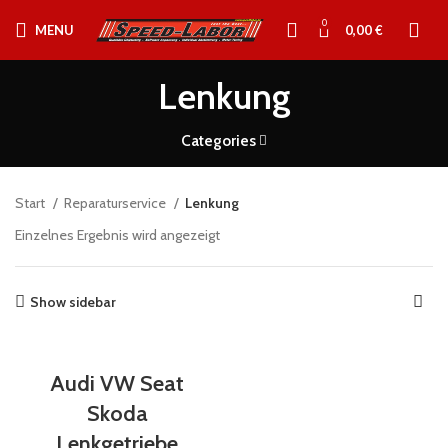
0
MENU
0,00
€
Lenkung
Categories
Start
Reparaturservice
Lenkung
Einzelnes Ergebnis wird angezeigt
Show sidebar
Audi VW Seat
Skoda
Lenkgetriebe