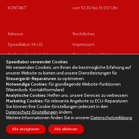
KONTAKT
von 10:30 bis 15:00 Uhr
Adresse
Rechtliches
Speedlabor 24 UG
Impressum
(haftungsbeschränkt)
Datenschutzerklärung
Speedlabor verwendet Cookies
z.Hd. Herrn Wigel
AGB
Wir verwenden Cookies, um Ihnen die bestmögliche Erfahrung auf
unserer Website zu bieten und unsere Dienstleistungen für
Eisenfelden 14
Widerrufsrecht
Steuergerät-Reparaturen
zu optimieren.
Notwendige Cookies:
Für grundlegende Website-Funktionen
84543 Winhöring
(Warenkorb, Kontaktformulare)
Analytische Cookies:
Helfen uns, unsere Services zu verbessern
Marketing Cookies:
Für relevante Angebote zu ECU-Reparaturen
Sie können Ihre Cookie-Einstellungen jederzeit in den
Datenschutz-Einstellungen
ändern.
SPEEDLABOR
2023 DESIGNED BY
Olesia Geringer
Weitere Informationen finden Sie in unserer
Datenschutzerklärung
.
0
Alle akzeptieren
Alle ablehnen
Filters
Wunschliste
Einkaufswagen
Mein Account