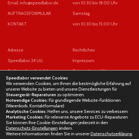
Email: info@speedlabor.de
von 10:30 bis 18:00 Uhr
AUFTRAGSFORMULAR
Samstag
KONTAKT
von 10:30 bis 15:00 Uhr
Adresse
Rechtliches
Speedlabor 24 UG
Impressum
(haftungsbeschränkt)
Datenschutzerklärung
Speedlabor verwendet Cookies
z.Hd. Herrn Wigel
AGB
Wir verwenden Cookies, um Ihnen die bestmögliche Erfahrung auf
unserer Website zu bieten und unsere Dienstleistungen für
Eisenfelden 14
Widerrufsrecht
Steuergerät-Reparaturen
zu optimieren.
Notwendige Cookies:
Für grundlegende Website-Funktionen
84543 Winhöring
(Warenkorb, Kontaktformulare)
Analytische Cookies:
Helfen uns, unsere Services zu verbessern
Marketing Cookies:
Für relevante Angebote zu ECU-Reparaturen
Sie können Ihre Cookie-Einstellungen jederzeit in den
Datenschutz-Einstellungen
ändern.
SPEEDLABOR
2023 DESIGNED BY
Olesia Geringer
Weitere Informationen finden Sie in unserer
Datenschutzerklärung
.