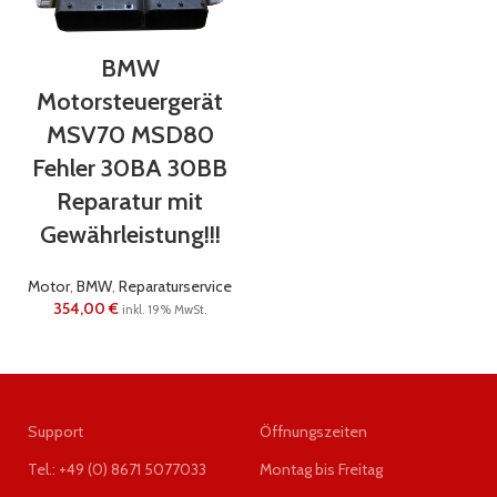
BMW
Motorsteuergerät
MSV70 MSD80
Fehler 30BA 30BB
Reparatur mit
Gewährleistung!!!
Motor
,
BMW
,
Reparaturservice
354,00
€
inkl. 19% MwSt.
Support
Öffnungszeiten
Tel.: +49 (0) 8671 5077033
Montag bis Freitag