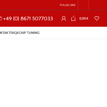
FOLGE UNS
✆ +49 (0) 8671 5077033
0
0,00
€
NTAKT
FAQS
CHIP TUNING