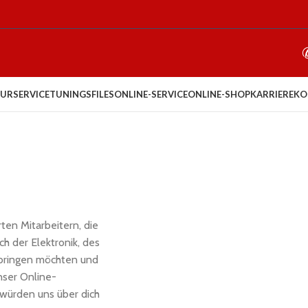
URSERVICE
TUNINGSFILES
ONLINE-SERVICE
ONLINE-SHOP
KARRIERE
KO
ten Mitarbeitern, die
ch der Elektronik, des
nbringen möchten und
ser Online-
würden uns über dich