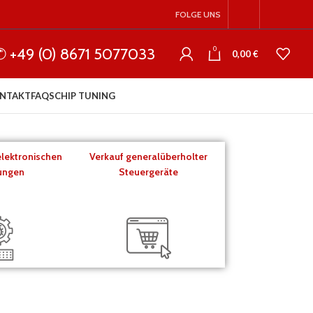
FOLGE UNS
✆ +49 (0) 8671 5077033
0
0,00
€
NTAKT
FAQS
CHIP TUNING
elektronischen
Verkauf generalüberholter
ungen
Steuergeräte