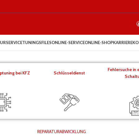
URSERVICE
TUNINGSFILES
ONLINE-SERVICE
ONLINE-SHOP
KARRIERE
KO
Fehlersuche in 
ptuning bei KFZ
Schlüsseldienst
Schalt
REPARATURABWICKLUNG