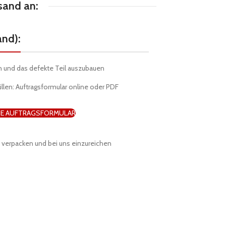
sand an:
and):
n und das defekte Teil auszubauen
üllen: Auftragsformular online oder PDF
NE AUFTRAGSFORMULAR
zu verpacken und bei uns einzureichen