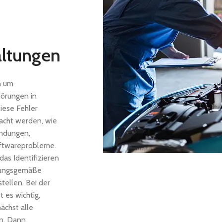
altungen
h um
törungen in
iese Fehler
acht werden, wie
indungen,
oftwareprobleme.
das Identifizieren
nungsgemäße
tellen. Bei der
 es wichtig,
ächst alle
n. Dann