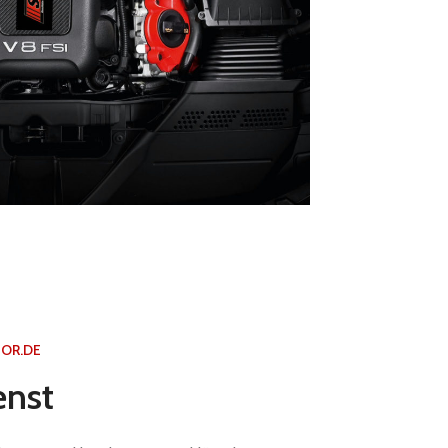
OR.DE
enst