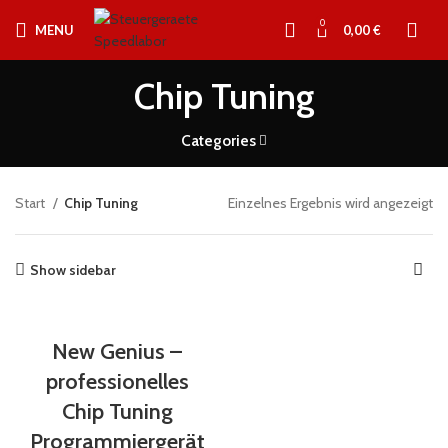
0
MENU
0,00
€
Chip Tuning
Categories
Start
Chip Tuning
Einzelnes Ergebnis wird angezeigt
Show sidebar
New Genius –
professionelles
Chip Tuning
Programmiergerät