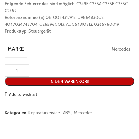
Folgende Fehlercodes sind möglich:
C249F C235A C235B C235C
C2359
Referenznummer(n) OE:
0054317912, 0986483002,
4047024745704, 0265960013, A0054310512, 0265960019
Produkttyp:
Steuergerät
MARKE
Mercedes
IN DEN WARENKORB
Add to wishlist
Kategorien:
Reparaturservice
,
ABS
,
Mercedes