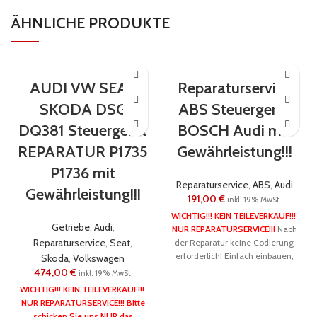
ÄHNLICHE PRODUKTE
AUDI VW SEAT
Reparaturservice
SKODA DSG
ABS Steuergerät
DQ381 Steuergerät
BOSCH Audi mit
REPARATUR P1735
Gewährleistung!!!
P1736 mit
Reparaturservice
,
ABS
,
Audi
Gewährleistung!!!
191,00
€
inkl. 19% MwSt.
WICHTIG!!! KEIN TEILEVERKAUF!!!
Getriebe
,
Audi
,
NUR REPARATURSERVICE!!!
Nach
Reparaturservice
,
Seat
,
der Reparatur keine Codierung
erforderlich! Einfach einbauen,
Skoda
,
Volkswagen
fertig! Wir nehmen nur
474,00
€
inkl. 19% MwSt.
ungeöffnete Steuergeräte zu
WICHTIG!!! KEIN TEILEVERKAUF!!!
Reparatur!
NUR REPARATURSERVICE!!!
Bitte
Referenznummer(n) OE:
schicken Sie uns NUR das