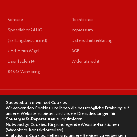
0470506010
Adresse
Rechtliches
Speedlabor 24 UG
Impressum
(haftungsbeschränkt)
Datenschutzerklärung
z.Hd. Herrn Wigel
AGB
Eisenfelden 14
Widerrufsrecht
84543 Winhöring
SPEEDLABOR
2023 DESIGNED BY
Olesia Geringer
Speedlabor verwendet Cookies
Wir verwenden Cookies, um Ihnen die bestmögliche Erfahrung auf
unserer Website zu bieten und unsere Dienstleistungen für
Steuergerät-Reparaturen
zu optimieren.
Notwendige Cookies:
Für grundlegende Website-Funktionen
(Warenkorb, Kontaktformulare)
Analytische Cookies:
Helfen uns, unsere Services zu verbessern