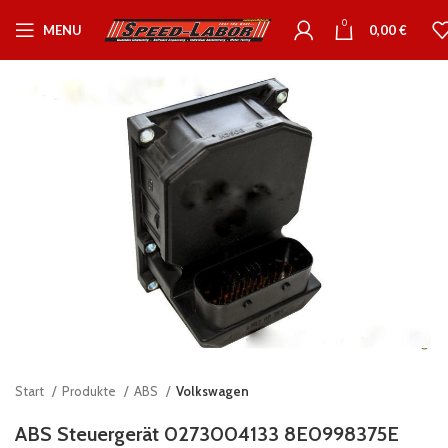
0
MENU
0,00
€
Start
Produkte
ABS
Volkswagen
ABS Steuergerät 0273004133 8E0998375E