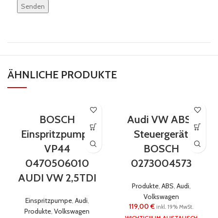
lasse
dieses
Feld
leer.
ÄHNLICHE PRODUKTE
BOSCH
Audi VW ABS-
Einspritzpumpe
Steuergerät
VP44
BOSCH
0470506010
0273004573
AUDI VW 2,5TDI
Produkte
,
ABS
,
Audi
,
Volkswagen
Einspritzpumpe
,
Audi
,
119,00
€
inkl. 19% MwSt.
Produkte
,
Volkswagen
WICHTIG!!! IM AUSTAUSCH