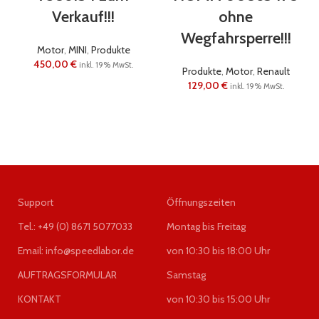
Verkauf!!!
ohne
Wegfahrsperre!!!
Motor
,
MINI
,
Produkte
450,00
€
inkl. 19% MwSt.
Produkte
,
Motor
,
Renault
129,00
€
inkl. 19% MwSt.
Support
Öffnungszeiten
Tel.: +49 (0) 8671 5077033
Montag bis Freitag
Email: info@speedlabor.de
von 10:30 bis 18:00 Uhr
AUFTRAGSFORMULAR
Samstag
KONTAKT
von 10:30 bis 15:00 Uhr