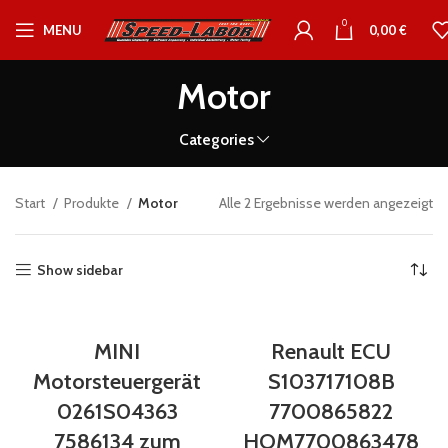
0
MENU
0,00
€
Motor
Categories
Start
Produkte
Motor
Alle 2 Ergebnisse werden angezeigt
Show sidebar
MINI
Renault ECU
Motorsteuergerät
S103717108B
0261S04363
7700865822
7586134 zum
HOM7700863478