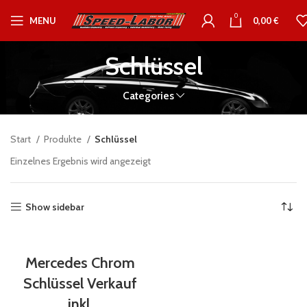
0
MENU
0,00
€
Schlüssel
Categories
Start
Produkte
Schlüssel
Einzelnes Ergebnis wird angezeigt
Show sidebar
Mercedes Chrom
Schlüssel Verkauf
inkl.