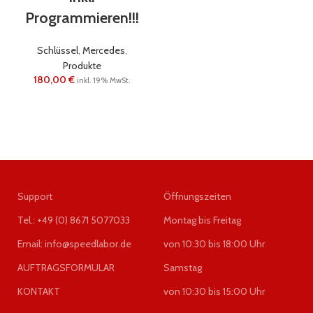
Programmieren!!!
Schlüssel
,
Mercedes
,
Produkte
180,00
€
inkl. 19% MwSt.
Support
Öffnungszeiten
Tel.: +49 (0) 8671 5077033
Montag bis Freitag
Email: info@speedlabor.de
von 10:30 bis 18:00 Uhr
AUFTRAGSFORMULAR
Samstag
KONTAKT
von 10:30 bis 15:00 Uhr