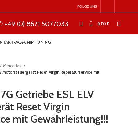
FOLGE UNS
✆ +49 (0) 8671 5077033
0
0,00
€
NTAKT
FAQS
CHIP TUNING
Mercedes
 Motorsteuergerät Reset Virgin Reparaturservice mit
7G Getriebe ESL ELV
rät Reset Virgin
ce mit Gewährleistung!!!