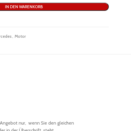
IN DEN WARENKORB
rcedes
,
Motor
s Angebot nur, wenn Sie den gleichen
r in der Überschrift, steht.