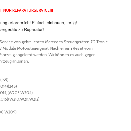
!! NUR REPARATURSERVICE!!!
ng erforderlich! Einfach einbauen, fertig!
uergeräte zu Reparatur!
) Service von gebrauchten Mercedes Steuergeräten 7G Tronic
ELV Module Motorsteuergerät. Nach einem Reset vom
 Fahrzeug angelernt werden. Wir können es auch gegen
ahrzeug anlernen.
(169)
014)(245)
-2014)(W203,W204)
015)(W210,W211,W212)
08,W209)