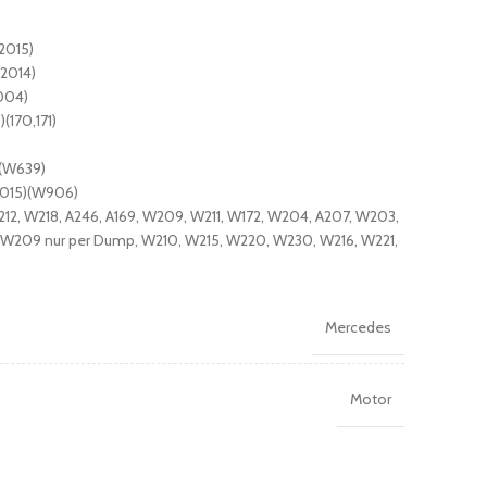
2015)
2014)
004)
170,171)
)(W639)
2015)(W906)
12, W218, A246, A169, W209, W211, W172, W204, A207, W203,
 W209 nur per Dump, W210, W215, W220, W230, W216, W221,
Mercedes
Motor