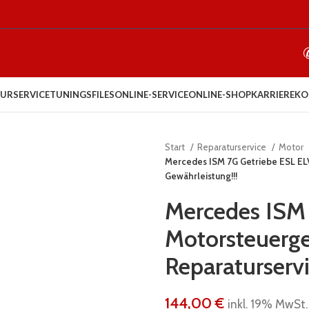
URSERVICE
TUNINGSFILES
ONLINE-SERVICE
ONLINE-SHOP
KARRIERE
KO
Start
Reparaturservice
Motor
Mercedes ISM 7G Getriebe ESL ELV
Gewährleistung!!!
Mercedes ISM 
Motorsteuerge
Reparaturservi
144,00
€
inkl. 19% MwSt.