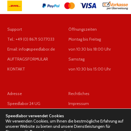
Fahrzeugmarke:
BMW
4047024745704, 0265960013,
A0054310512, 0265960019
Produkttyp:
Steuergerät
Support
Öffnungszeiten
Tel.: +49 (0) 8671 5077033
Montag bis Freitag
Email: info@speedlabor.de
von 10:30 bis 18:00 Uhr
AUFTRAGSFORMULAR
Samstag
KONTAKT
von 10:30 bis 15:00 Uhr
Adresse
Rechtliches
Speedlabor 24 UG
Impressum
(haftungsbeschränkt)
Datenschutzerklärung
Speedlabor verwendet Cookies
Wir verwenden Cookies, um Ihnen die bestmögliche Erfahrung auf
z.Hd. Herrn Wigel
AGB
unserer Website zu bieten und unsere Dienstleistungen für