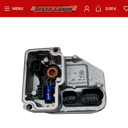
0
MENU
0,00
€