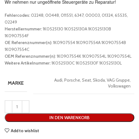
Wir nehmen nur ungeöffnete Steuergeräte zu Reparatur!
Fehlercodes:
02248, 00448, 011551, 6347, 00003, 01324, 65535,
02249
Herstellernummer:
1K0525130 1K0525130A 1K0525130B
1K0907554F
OE Referenznummer(n):
1K0907554 1K0907554A 1K0907554B
1K0907554C
OEM Referenznummer(n)
:
1K0907554K 1K0907554L 1K0907554L
Weitere Artikelnummer:
1K0525130C 1K0525130F 1K0525130L
Audi, Porsche, Seat, Skoda, VAG Gruppe,
MARKE
Volkswagen
IN DEN WARENKORB
Add to wishlist