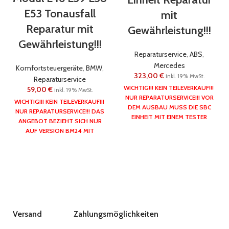
E53 Tonausfall
mit
Reparatur mit
Gewährleistung!!!
Gewährleistung!!!
Reparaturservice
,
ABS
,
Mercedes
Komfortsteuergeräte
,
BMW
,
323,00
€
inkl. 19% MwSt.
Reparaturservice
WICHTIG!!! KEIN TEILEVERKAUF!!!
59,00
€
inkl. 19% MwSt.
NUR REPARATURSERVICE!!!
VOR
WICHTIG!!! KEIN TEILEVERKAUF!!!
DEM AUSBAU MUSS DIE SBC
NUR REPARATURSERVICE!!!
DAS
EINHEIT MIT EINEM TESTER
ANGEBOT BEZIEHT SICH NUR
DEAKTIVIERT WERDEN!!!
Nach
AUF VERSION BM24 MIT
der Reparatur keine Codierung
RUNDEN PINS AM STECKER.
erforderlich! Einfach einbauen,
Nach der Reparatur keine
fertig! Wir nehmen nur
Codierung erforderlich! Einfach
ungeöffnete Steuergeräte zu
einbauen, fertig!
Wir nehmen nur
Reparatur!
ungeöffnete Steuergeräte zu
Folgende Fehlercodes sind
Reparatur!
möglich:
C249F C235A C235B
OEM Referenznummer(n):
65 12
C235C C2359
8 386 377 65128386377, 65 12
Versand
Zahlungsmöglichkeiten
Referenznummer(n) OE:
6904537 65 12 6907130
0054317912, 0986483002,