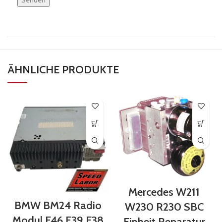
dieses
Feld
leer.
ÄHNLICHE PRODUKTE
Mercedes W211
BMW BM24 Radio
W230 R230 SBC
Modul E46 E39 E38
Einheit Reparatur