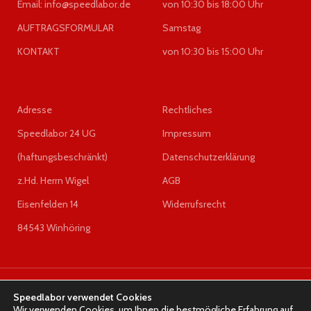
AG6D300302a 2S6R7M168SB
A0295453632, A1661401500,
Email: info@speedlabor.de
von 10:30 bis 18:00 Uhr
AG6D300302a, 2S6R7M168SC,
A1661402000, A166140290,
AUFTRAGSFORMULAR
Samstag
AG6D301100a 2S6R7M168SC,
A0285456332, A0285456632,
AG9D301904a
A0285459132, A0285459332,
KONTAKT
von 10:30 bis 15:00 Uhr
2S6R7M168SB,AG9D301904a,
A0285451932, A0285452032,
2S6R7M168GD, AG9D301903a
A0285453828, A0285453832,
2S6R7M168GD, AG9D301903a
A0275457432, A0275457532,
2S6R7M168GD
A0275459632, A027545973,
Hersteller:
LUK
A0265450732, A0275453532,
Adresse
Rechtliches
A0275455232, A0275455332,
Speedlabor 24 UG
Impressum
A0235453832, A0255453032,
A0255454132, A0265450532,
(haftungsbeschränkt)
Datenschutzerklärung
A0001533179, A0001533279
z.Hd. Herrn Wigel
AGB
Eisenfelden 14
Widerrufsrecht
84543 Winhöring
SPEEDLABOR
2023 DESIGNED BY
Olesia Geringer
Speedlabor verwendet Cookies
Wir verwenden Cookies, um Ihnen die bestmögliche Erfahrung auf