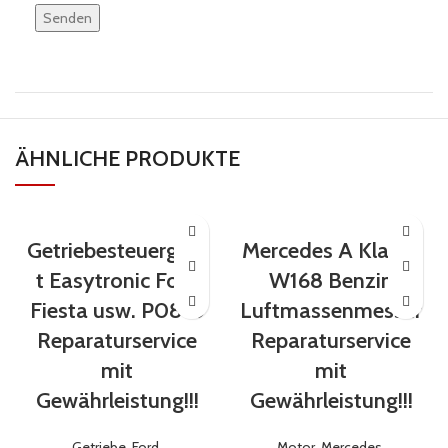
lasse
dieses
Feld
leer.
ÄHNLICHE PRODUKTE
Getriebesteuergerä
Mercedes A Klasse
t Easytronic Ford
W168 Benzin
Fiesta usw. P0810
Luftmassenmesser
Reparaturservice
Reparaturservice
mit
mit
Gewährleistung!!!
Gewährleistung!!!
Getriebe
,
Ford
,
Motor
,
Mercedes
,