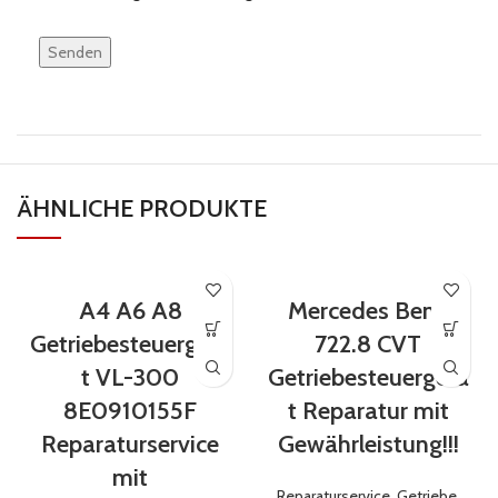
Bitte
lasse
dieses
Feld
leer.
ÄHNLICHE PRODUKTE
A4 A6 A8
Mercedes Benz
Getriebesteuergerä
722.8 CVT
t VL-300
Getriebesteuergerä
8E0910155F
t Reparatur mit
Reparaturservice
Gewährleistung!!!
mit
Reparaturservice
,
Getriebe
,