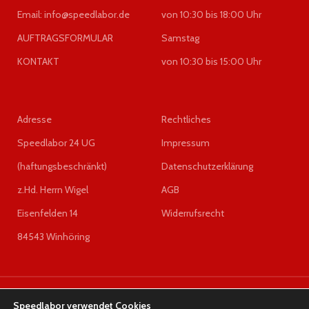
18206
, 18221, 18226, 18165
Email: info@speedlabor.de
von 10:30 bis 18:00 Uhr
Referenznummer(n) OE:
01J927156HH 01J927156HH
AUFTRAGSFORMULAR
Samstag
01J927156FH 4B0910155,
01J927156HN 4B0910155C
KONTAKT
von 10:30 bis 15:00 Uhr
8E0910155 4B0910155K,
8E0910155H 4B0910155P
8E0910155K 4B0910155F,
8E0910155C 4B0910155S
Adresse
Rechtliches
8E0910155E 4B0910155G,,
8E0910155G 4B0910155T
Speedlabor 24 UG
Impressum
8E0910155J 4B0910155D,
8E0910155A 4B0910155Q
(haftungsbeschränkt)
Datenschutzerklärung
8E0910155B 4B0910155L,
8E0910156P 4B0910155N
z.Hd. Herrn Wigel
AGB
8E2910155B 4B0910156B,
Eisenfelden 14
Widerrufsrecht
8E2910155G 4B0910156G
8E2910155K 4B0910156N,
84543 Winhöring
00402417A1 4B0910156H
4B0910156M 4B0910156J,
4B0910156F 4B0910156L
4B1910155A 4B1910155B,,
4B1910155L 4B1910155K
SPEEDLABOR
2023 DESIGNED BY
Olesia Geringer
4B1910155F 4B1910155G
Speedlabor verwendet Cookies