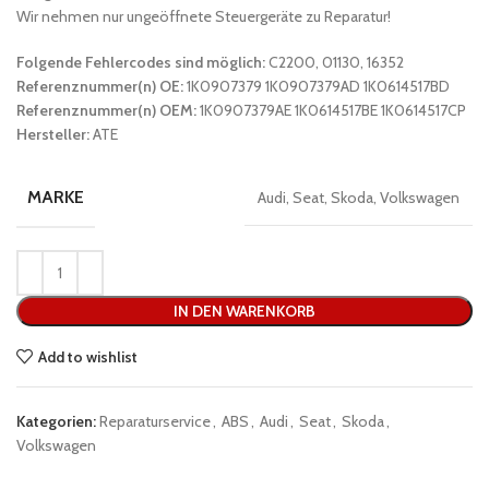
Wir nehmen nur ungeöffnete Steuergeräte zu Reparatur!
Folgende Fehlercodes sind möglich:
C2200, 01130, 16352
Referenznummer(n) OE:
1K0907379 1K0907379AD 1K0614517BD
Referenznummer(n) OEM:
1K0907379AE 1K0614517BE 1K0614517CP
Hersteller:
ATE
MARKE
Audi, Seat, Skoda, Volkswagen
IN DEN WARENKORB
Add to wishlist
Kategorien:
Reparaturservice
,
ABS
,
Audi
,
Seat
,
Skoda
,
Volkswagen