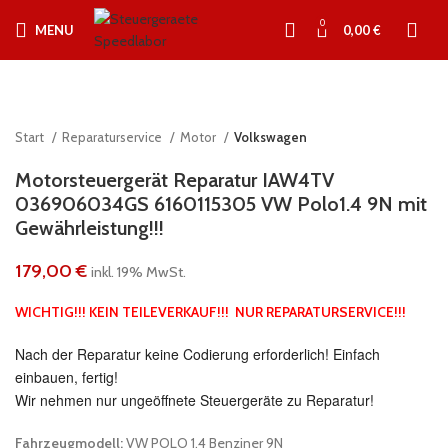
0
MENU
0,00
€
Start
Reparaturservice
Motor
Volkswagen
Motorsteuergerät Reparatur IAW4TV
036906034GS 6160115305 VW Polo1.4 9N mit
Gewährleistung!!!
179,00
€
inkl. 19% MwSt.
WICHTIG!!! KEIN TEILEVERKAUF!!! NUR REPARATURSERVICE!!!
Nach der Reparatur keine Codierung erforderlich! Einfach
einbauen, fertig!
Wir nehmen nur ungeöffnete Steuergeräte zu Reparatur!
Fahrzeugmodell:
VW POLO 1.4 Benziner 9N