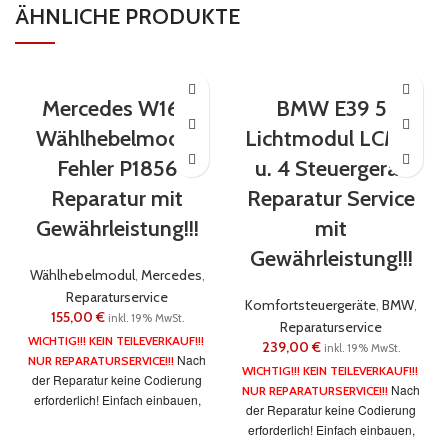
ÄHNLICHE PRODUKTE
Mercedes W168
BMW E39 5
Wählhebelmodul
Lichtmodul LCM 3
Fehler P1856
u. 4 Steuergerät
Reparatur mit
Reparatur Service
Gewährleistung!!!
mit
Gewährleistung!!!
Wählhebelmodul
,
Mercedes
,
Reparaturservice
Komfortsteuergeräte
,
BMW
,
155,00
€
inkl. 19% MwSt.
Reparaturservice
WICHTIG!!! KEIN TEILEVERKAUF!!!
239,00
€
inkl. 19% MwSt.
Nach
NUR REPARATURSERVICE!!!
WICHTIG!!! KEIN TEILEVERKAUF!!!
der Reparatur keine Codierung
Nach
NUR REPARATURSERVICE!!!
erforderlich! Einfach einbauen,
der Reparatur keine Codierung
fertig!
Wir nehmen nur
erforderlich! Einfach einbauen,
ungeöffnete Steuergeräte zu